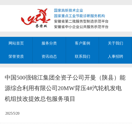
网站首页
服务分类
客户案例
关于我们
荣誉资质
资讯动态
联系我们
人事招聘
中国500强锦江集团全资子公司开曼（陕县）能
源综合利用有限公司20MW背压4#汽轮机发电
机组技改提效总包服务项目
2025/5/20